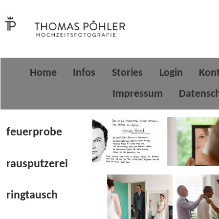
Home
Infos
Stories
Login
Kon
Impressum
Datensc
feuerprobe
rausputzerei
ringtausch